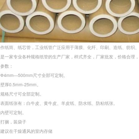
称作纸筒、纸芯管，工业纸管广泛应用于薄膜、化纤、印刷、造纸、纺织
厂
是一家专业各种规格纸管的生产厂家，样式齐全，厂家批发，价格合理
品参数：
Ф4mm—500mm尺寸全部可定制。
厚0.5mm-25mm。
】规格尺寸可全部定制。
】表面纸张有：白牛皮、黄牛皮、羊皮纸、防水纸、防粘纸张。
】内壁可定制。
】打捆，装袋子
】建议在干燥通风的室内存储